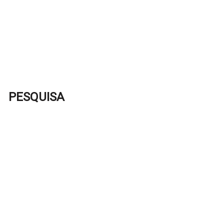
PESQUISA