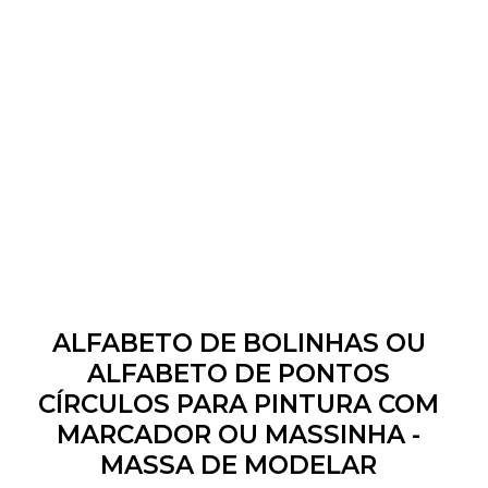
ALFABETO DE BOLINHAS OU
ALFABETO DE PONTOS
CÍRCULOS PARA PINTURA COM
MARCADOR OU MASSINHA -
MASSA DE MODELAR