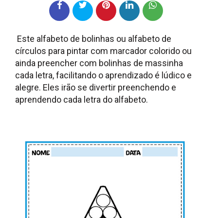
Este alfabeto de bolinhas ou alfabeto de
círculos para pintar com marcador colorido ou
ainda preencher com bolinhas de massinha
cada letra, facilitando o aprendizado é lúdico e
alegre. Eles irão se divertir preenchendo e
aprendendo cada letra do alfabeto.