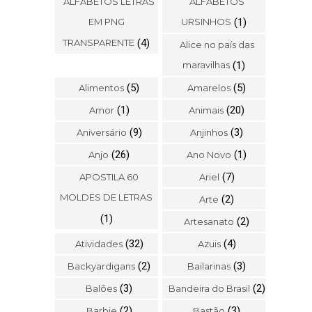
ALFABETOS LETRAS
ALFABETOS
EM PNG
URSINHOS
(1)
TRANSPARENTE
(4)
Alice no país das
maravilhas
(1)
(5)
(5)
Alimentos
Amarelos
(1)
(20)
Amor
Animais
(9)
(3)
Aniversário
Anjinhos
(26)
(1)
Anjo
Ano Novo
(7)
APOSTILA 60
Ariel
MOLDES DE LETRAS
(2)
Arte
(1)
(2)
Artesanato
(32)
(4)
Atividades
Azuis
(2)
(3)
Backyardigans
Bailarinas
(3)
(2)
Balões
Bandeira do Brasil
(2)
(3)
Barbie
Bastão