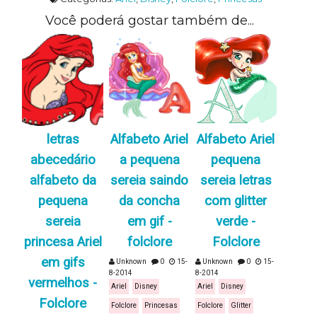
Você poderá gostar também de...
letras
Alfabeto Ariel
Alfabeto Ariel
abecedário
a pequena
pequena
alfabeto da
sereia saindo
sereia letras
pequena
da concha
com glitter
sereia
em gif -
verde -
princesa Ariel
folclore
Folclore
em gifs
Unknown
0
15-
Unknown
0
15-
8-2014
8-2014
vermelhos -
Ariel
Disney
Ariel
Disney
Folclore
Folclore
Princesas
Folclore
Glitter