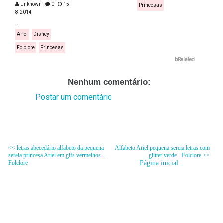
Unknown
0
15-
Princesas
8-2014
...
Ariel
Disney
Folclore
Princesas
bRelated
Nenhum comentário:
Postar um comentário
<< letras abecedário alfabeto da pequena
Alfabeto Ariel pequena sereia letras com
sereia princesa Ariel em gifs vermelhos -
glitter verde - Folclore >>
Folclore
Página inicial