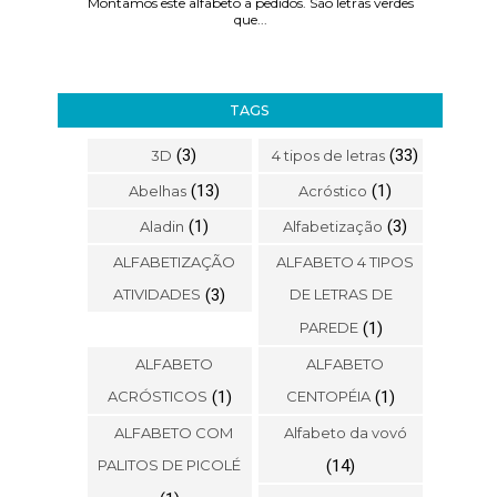
Montamos este alfabeto a pedidos. São letras verdes
que...
TAGS
(3)
(33)
3D
4 tipos de letras
(13)
(1)
Abelhas
Acróstico
(1)
(3)
Aladin
Alfabetização
ALFABETIZAÇÃO
ALFABETO 4 TIPOS
ATIVIDADES
(3)
DE LETRAS DE
PAREDE
(1)
ALFABETO
ALFABETO
ACRÓSTICOS
(1)
CENTOPÉIA
(1)
ALFABETO COM
Alfabeto da vovó
PALITOS DE PICOLÉ
(14)