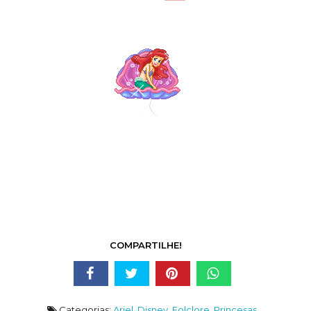
COMPARTILHE!
Categorias:
Ariel
,
Disney
,
Folclore
,
Princesas