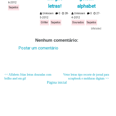
6-2012
letras!
alphabet
Sapatos
Unknown
0
28-
Unknown
0
27-
5-2012
4-2012
Glitter
Sapatos
Dourados
Sapatos
bRelated
Nenhum comentário:
Postar um comentário
<< Alfabeto Jóias letras douradas com
Vetor letras tipo recorte de jornal para
brilho anel em gif
scrapbook e molduras digitais >>
Página inicial