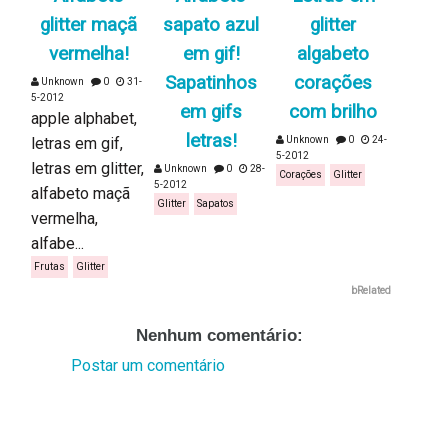
glitter maçã
sapato azul
glitter
vermelha!
em gif!
algabeto
Sapatinhos
corações
Unknown
0
31-
5-2012
em gifs
com brilho
apple alphabet,
letras!
letras em gif,
Unknown
0
24-
5-2012
letras em glitter,
Unknown
0
28-
Corações
Glitter
5-2012
alfabeto maçã
Glitter
Sapatos
vermelha,
alfabe...
Frutas
Glitter
bRelated
Nenhum comentário:
Postar um comentário