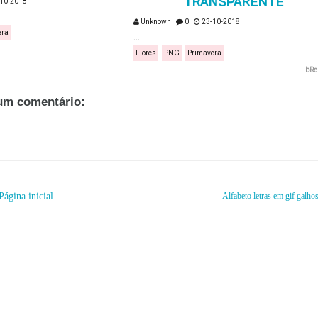
TRANSPARENTE
10-2018
Unknown
0
23-10-2018
era
...
Flores
PNG
Primavera
bRe
m comentário:
Página inicial
Alfabeto letras em gif galho