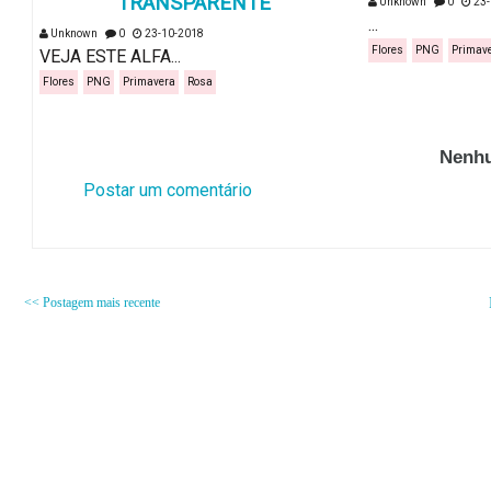
TRANSPARENTE
Unknown
0
23-
...
Unknown
0
23-10-2018
Flores
PNG
Primav
VEJA ESTE ALFA...
Flores
PNG
Primavera
Rosa
Nenhu
Postar um comentário
<< Postagem mais recente