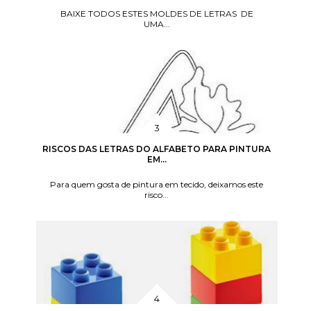
BAIXE TODOS ESTES MOLDES DE LETRAS DE
UMA...
RISCOS DAS LETRAS DO ALFABETO PARA PINTURA
EM...
Para quem gosta de pintura em tecido, deixamos este
risco...