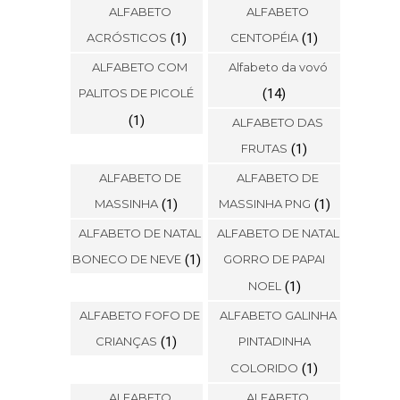
ALFABETO
ALFABETO
ACRÓSTICOS
(1)
CENTOPÉIA
(1)
ALFABETO COM
Alfabeto da vovó
PALITOS DE PICOLÉ
(14)
(1)
ALFABETO DAS
FRUTAS
(1)
ALFABETO DE
ALFABETO DE
MASSINHA
(1)
MASSINHA PNG
(1)
ALFABETO DE NATAL
ALFABETO DE NATAL
BONECO DE NEVE
(1)
GORRO DE PAPAI
NOEL
(1)
ALFABETO FOFO DE
ALFABETO GALINHA
CRIANÇAS
(1)
PINTADINHA
COLORIDO
(1)
ALFABETO
ALFABETO