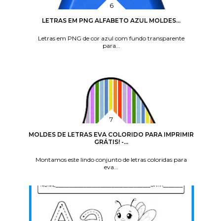
LETRAS EM PNG ALFABETO AZUL MOLDES...
Letras em PNG de cor azul com fundo transparente
para...
MOLDES DE LETRAS EVA COLORIDO PARA IMPRIMIR
GRÁTIS! -...
Montamos este lindo conjunto de letras coloridas para
eva...