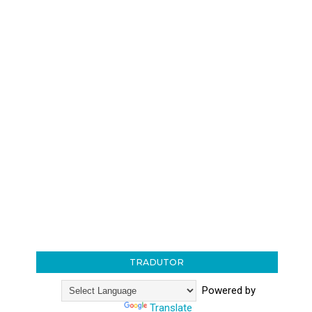
TRADUTOR
Powered by
Translate