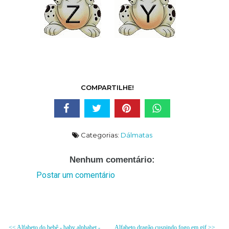
COMPARTILHE!
Categorias:
Dálmatas
Nenhum comentário:
Postar um comentário
<< Alfabeto do bebê - baby alphabet -
Alfabeto dragão cuspindo fogo em gif >>