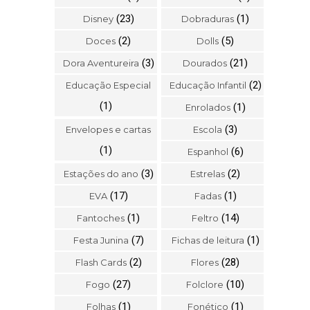
(23)
(1)
Disney
Dobraduras
(2)
(5)
Doces
Dolls
(3)
(21)
Dora Aventureira
Dourados
(2)
Educação Especial
Educação Infantil
(1)
(1)
Enrolados
(3)
Envelopes e cartas
Escola
(1)
(6)
Espanhol
(3)
(2)
Estações do ano
Estrelas
(17)
(1)
EVA
Fadas
(1)
(14)
Fantoches
Feltro
(7)
(1)
Festa Junina
Fichas de leitura
(2)
(28)
Flash Cards
Flores
(27)
(10)
Fogo
Folclore
(1)
(1)
Folhas
Fonético