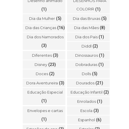
Desenho animado
DESENHOS PARA
(1)
COLORIR
(1)
(5)
(5)
Dia da Mulher
Dia das Bruxas
(16)
(8)
Dia das Crianças
Dia das Mães
(1)
Dia dos Namorados
Dia dos Pais
(3)
(2)
Diddl
(3)
(1)
Diferentes
Dinossauros
(23)
(1)
Disney
Dobraduras
(2)
(5)
Doces
Dolls
(3)
(21)
Dora Aventureira
Dourados
(2)
Educação Especial
Educação Infantil
(1)
(1)
Enrolados
(3)
Envelopes e cartas
Escola
(1)
(6)
Espanhol
(3)
(2)
Estações do ano
Estrelas