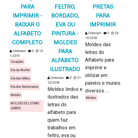
PARA
FELTRO,
PRETAS
IMPRIMIR -
BORDADO,
PARA
BAIXAR O
EVA OU
IMPRIMIR
ALFABETO
PINTURA -
Unknown
0
26-
10-2018
COMPLETO
MOLDES
Moldes das
PARA
Unknown
0
13-
letras do
1-2019
ALFABETO
Alfabeto para
Corações
imprimir e
ILUSTRADO
Dia da Mulher
utilizar em
Unknown
0
31-
Dia das Mães
painéis e murais
10-2018
Dia dos Namorados
Moldes lindos e
diversos. ...
Moldes
ilustrados das
Moldes
MOLDES DE LETRAS
letras do
GRÁTIS
alfabeto para
quem faz
trabalhos em
feltro, eva ou