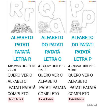
ALFABETO
ALFABETO
ALFABETO
PATATI
DO PATATI
DO PATATI
PATATÁ
PATATÁ
PATATÁ
LETRA R
LETRA Q
LETRA P
Unknown
0
10-
Unknown
0
10-
Unknown
0
10-
9-2018
9-2018
9-2018
QUERO VER O
QUERO VER O
QUERO VER O
ALFABETO
ALFABETO
ALFABETO
PATATI PATATÁ
PATATI PATATÁ
PATATI PATATÁ
COMPLETO
COMPLETO
COMPLETO
Patati Patatá
Patati Patatá
Patati Patatá
bRelated