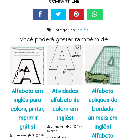
COMPARTILHE!
Categorias:
Inglês
Você poderá gostar também de...
Alfabeto em
Atividades
Alfabeto
inglês para
alfabeto de
apliques de
colorir, pintar,
colorir em
bordado
imprimir
inglês!
animais em
grátis!
inglês!
Unknown
0
17-
8-2014
Alfabeto
Unknown
0
18-
Créditos: