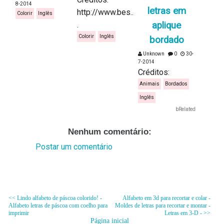
8-2014
letras em
http://www.bes..
Colorir
Inglês
.
aplique
Colorir
Inglês
bordado
Unknown
0
30-
7-2014
Créditos:
Animais
Bordados
Inglês
bRelated
Nenhum comentário:
Postar um comentário
<< Lindo alfabeto de páscoa colorido! -
Alfabeto em 3d para recortar e colar -
Alfabeto letras de páscoa com coelho para
Moldes de letras para recortar e montar -
imprimir
Letras em 3-D - >>
Página inicial