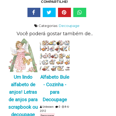
COMPARTILHE!
Categorias:
Decoupage
Você poderá gostar também de...
Um lindo
Alfabeto Bule
alfabeto de
- Cozinha -
anjos! Letras
para
de anjos para
Decoupage
scrapbook ou
Unknown
0
8-6-
2012
decoupage
Decoupage