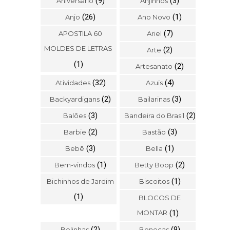
(9)
(3)
Aniversário
Anjinhos
(26)
(1)
Anjo
Ano Novo
(7)
APOSTILA 60
Ariel
MOLDES DE LETRAS
(2)
Arte
(1)
(2)
Artesanato
(32)
(4)
Atividades
Azuis
(2)
(3)
Backyardigans
Bailarinas
(3)
(2)
Balões
Bandeira do Brasil
(2)
(3)
Barbie
Bastão
(3)
(1)
Bebê
Bella
(1)
(2)
Bem-vindos
Betty Boop
(1)
Bichinhos de Jardim
Biscoitos
(1)
BLOCOS DE
MONTAR
(1)
(2)
(9)
Bolinhas
Bonecas